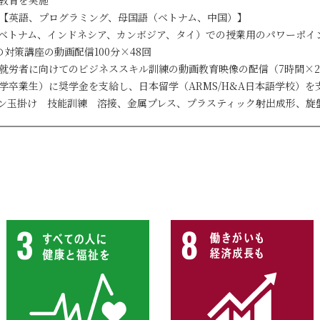
教育を実施
【英語、プログラミング、母国語（ベトナム、中国）】
ベトナム、
インドネシア、カンボジア、タイ）での授業用の
パワーポイ
の対策講座の
動画配信100分×48回
就労者に向けてのビジネススキル訓練の動画教育映像の配信
（7時間×2
学卒業生）に
奨学金を支給し、日本留学（ARMS/H&A日本語学校）を
ン玉掛け 技能訓練 溶接、金属プレス、プラスティック射出成形、