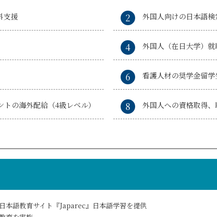
料支援
外国人向けの日本語検
外国人（在日大学）就
看護人材の奨学金留学
ントの
海外配給（4級レベル）
外国人への資格取得、
本語教育サイト『Japarec』日本語学習を提供