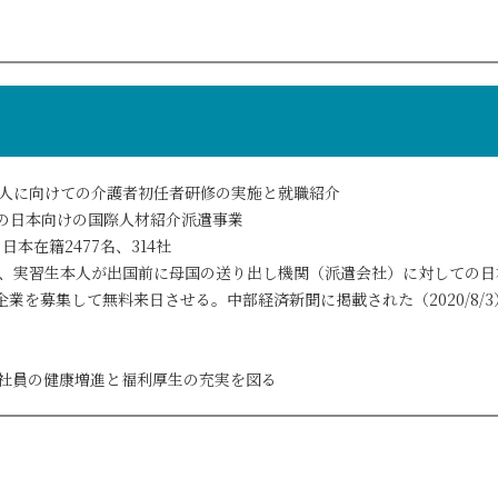
人に向けての
介護者初任者研修の実施と就職紹介
の日本向けの
国際人材紹介派遣事業
：
日本在籍2477名、314社
、実習生本人が出国前に母国の送り出し機関（派遣会社）に対しての
日
業を募集して無料来日させる。中部経済新聞に掲載された（2020/8/3
社員の健康増進と
福利厚生の充実を図る